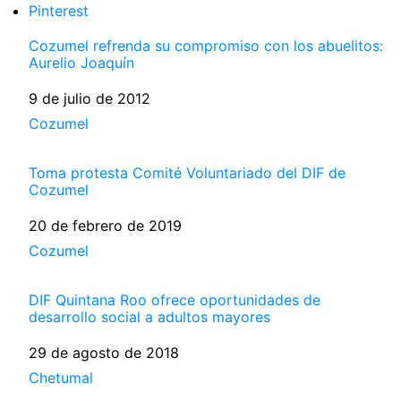
Pinterest
Cozumel refrenda su compromiso con los abuelitos:
Aurelio Joaquín
Fecha
9 de julio de 2012
Respecto a
Cozumel
Toma protesta Comité Voluntariado del DIF de
Cozumel
Fecha
20 de febrero de 2019
Respecto a
Cozumel
DIF Quintana Roo ofrece oportunidades de
desarrollo social a adultos mayores
Fecha
29 de agosto de 2018
Respecto a
Chetumal