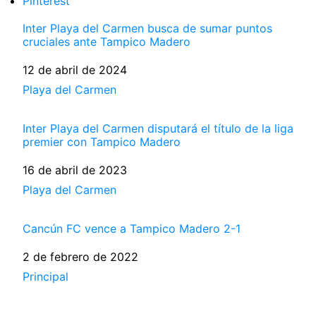
Pinterest
Inter Playa del Carmen busca de sumar puntos
cruciales ante Tampico Madero
Fecha
12 de abril de 2024
Respecto a
Playa del Carmen
Inter Playa del Carmen disputará el título de la liga
premier con Tampico Madero
Fecha
16 de abril de 2023
Respecto a
Playa del Carmen
Cancún FC vence a Tampico Madero 2-1
Fecha
2 de febrero de 2022
Respecto a
Principal