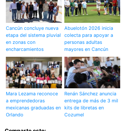
Cancún concluye nueva
Abuelotón 2026 inicia
etapa del sistema pluvial
colecta para apoyar a
en zonas con
personas adultas
encharcamientos
mayores en Cancún
Mara Lezama reconoce
Renán Sánchez anuncia
a emprendedoras
entrega de más de 3 mil
mexicanas graduadas en
kits de libretas en
Orlando
Cozumel
Comparte esto: