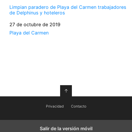
Limpian paradero de Playa del Carmen trabajadores
de Delphinus y hoteleros
Fecha
27 de octubre de 2019
Respecto a
Playa del Carmen
↑
Privacidad
Contacto
Salir de la versión móvil