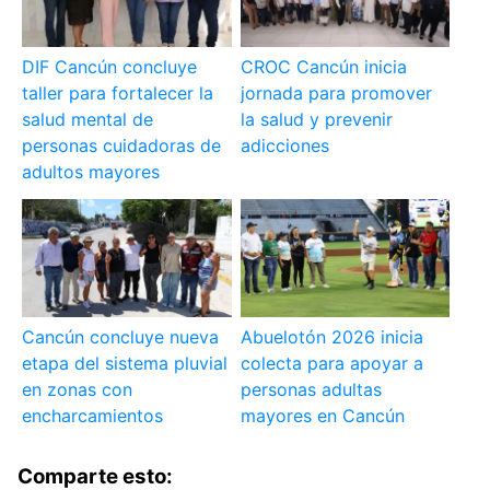
DIF Cancún concluye
CROC Cancún inicia
taller para fortalecer la
jornada para promover
salud mental de
la salud y prevenir
personas cuidadoras de
adicciones
adultos mayores
Cancún concluye nueva
Abuelotón 2026 inicia
etapa del sistema pluvial
colecta para apoyar a
en zonas con
personas adultas
encharcamientos
mayores en Cancún
Comparte esto: