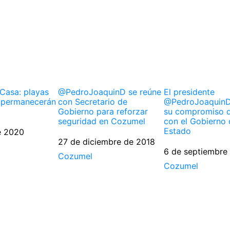
Casa: playas
@PedroJoaquinD se reúne
El presidente
 permanecerán
con Secretario de
@PedroJoaquinD
Gobierno para reforzar
su compromiso d
seguridad en Cozumel
con el Gobierno 
Estado
e 2020
Fecha
27 de diciembre de 2018
Fecha
6 de septiembre
Respecto a
Cozumel
Respecto a
Cozumel