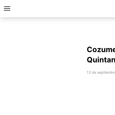
Cozumel
Quinta
13 de septiembr