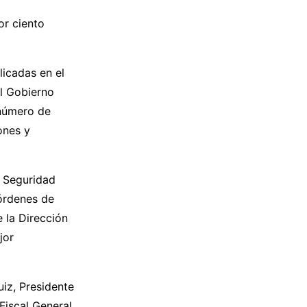
or ciento
licadas en el
el Gobierno
 número de
ones y
e Seguridad
 órdenes de
 la Dirección
jor
uiz, Presidente
Fiscal General