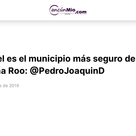
 es el municipio más seguro de
na Roo: @PedroJoaquinD
e de 2019