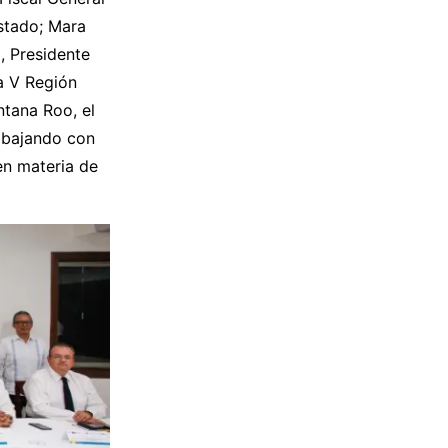
Estado; Mara
, Presidente
a V Región
tana Roo, el
abajando con
en materia de