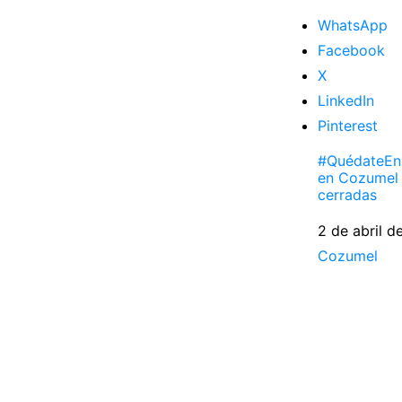
WhatsApp
Facebook
X
LinkedIn
Pinterest
#QuédateEn
en Cozumel
cerradas
Fecha
2 de abril d
Respecto a
Cozumel