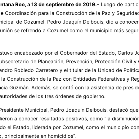
ntana Roo, a 13 de septiembre de 2019.-
Luego de partici
e Coordinación para la Construcción de la Paz y Seguridad
nicipal de Cozumel, Pedro Joaquín Delbouis, dio a conocer
eunión se refrendó a Cozumel como el municipio más segur
estuvo encabezado por el Gobernador del Estado, Carlos J
ubsecretario de Planeación, Prevención, Protección Civil y
jandro Robledo Carretero y el titular de la Unidad de Polític
 la Construcción de la Paz con Entidades Federativas y Re
ncia Guzmán. Además, se contó con la asistencia de presid
autoridades de los tres órdenes de gobierno.
el Presidente Municipal, Pedro Joaquín Delbouis, destacó que
ieron a conocer resultados positivos, como “la disminución
odo el Estado, liderada por Cozumel, como el municipio co
vo, principalmente en homicidios”.