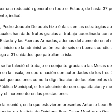
er una reducción general en todo el Estado, de hasta 37 p
te, indicó.
, Pedro Joaquín Delbouis hizo énfasis en las estrategias ap
 cuales han dado frutos gracias al trabajo coordinado con 
el Estado y las Fuerzas Armadas, además del aumento en el
 al inicio de la administración era de seis en buenas condici
ega a 31 unidades que patrullan la isla.
se fortaleció el trabajo en conjunto gracias a las Mesas d
n en la ínsula, en coordinación con autoridades de los tres
gual que acciones como la dignificación de los elementos de
ública Municipal, el fortalecimiento con capacitación y me
y el incremento en las prestaciones.
 la reunión, en la que estuvieron presentes Antonio León R
uperior de Justicia de Quintana Roo; Oscar Montes de Oca, 