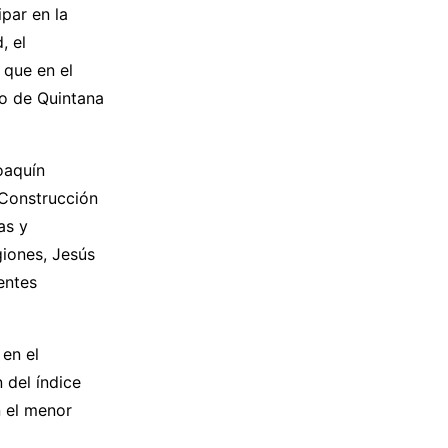
par en la
, el
 que en el
o de Quintana
oaquín
 Construcción
as y
giones, Jesús
entes
 en el
 del índice
n el menor