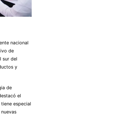
ente nacional
ivo de
 sur del
ductos y
gia de
destacó el
 tiene especial
n nuevas