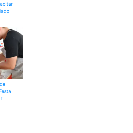
acitar
rdado
 de
 Festa
ar