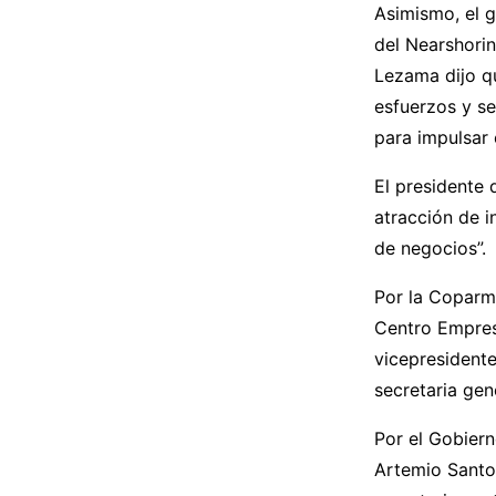
Asimismo, el 
del Nearshorin
Lezama dijo q
esfuerzos y s
para impulsar
El presidente
atracción de i
de negocios”.
Por la Coparme
Centro Empres
vicepresidente
secretaria ge
Por el Gobiern
Artemio Santos