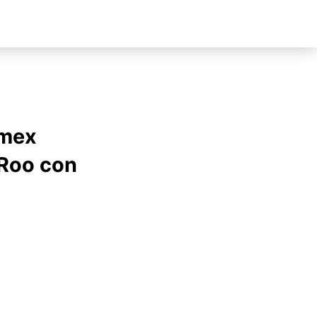
rmex
 Roo con