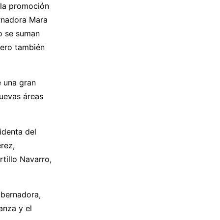
 la promoción
ernadora Mara
lo se suman
pero también
e una gran
nuevas áreas
identa del
rez,
tillo Navarro,
obernadora,
anza y el