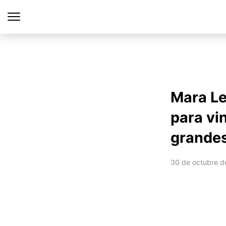
Mara L
para vi
grande
30 de octubre d