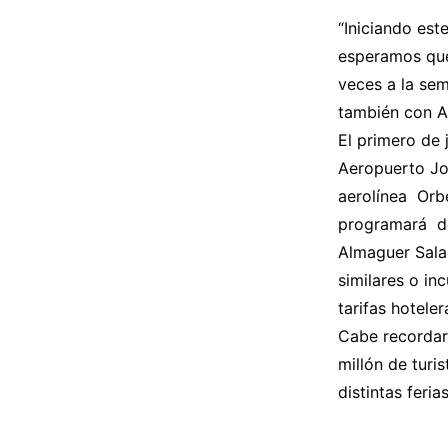
“Iniciando es
esperamos que
veces a la sem
también con 
El primero de 
Aeropuerto Jo
aerolínea Orbe
programará do
Almaguer Salaz
similares o in
tarifas hoteler
Cabe recordar
millón de turi
distintas feri