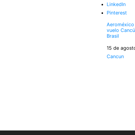
LinkedIn
Pinterest
Aeroméxico 
vuelo Cancú
Brasil
Fecha
15 de agost
Respecto a
Cancun