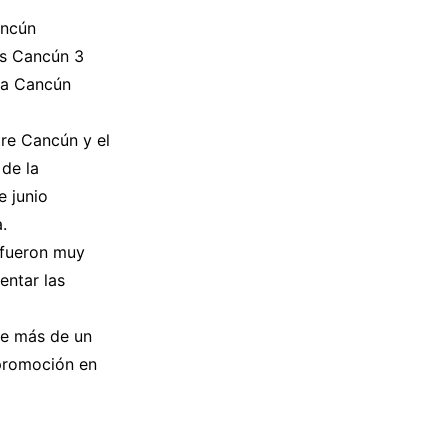
ancún
as Cancún 3
a a Cancún
tre Cancún y el
de la
e junio
.
s fueron muy
entar las
de más de un
 promoción en