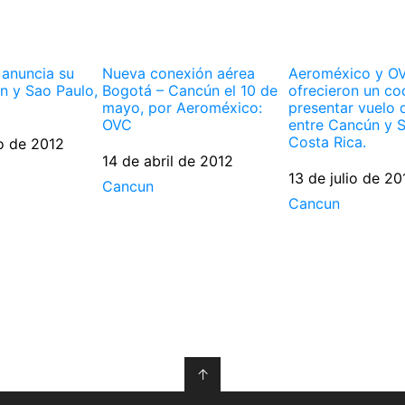
anuncia su
Nueva conexión aérea
Aeroméxico y O
n y Sao Paulo,
Bogotá – Cancún el 10 de
ofrecieron un co
mayo, por Aeroméxico:
presentar vuelo 
OVC
entre Cancún y S
Costa Rica.
o de 2012
Fecha
14 de abril de 2012
Fecha
13 de julio de 20
Respecto a
Cancun
Respecto a
Cancun
↑