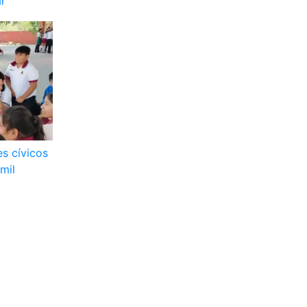
ar
es cívicos
mil