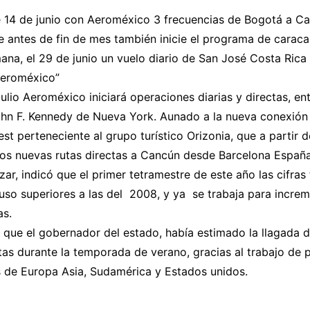
te 14 de junio con Aeroméxico 3 frecuencias de Bogotá a C
 antes de fin de mes también inicie el programa de carac
ana, el 29 de junio un vuelo diario de San José Costa Ric
Aeroméxico”
julio Aeroméxico iniciará operaciones diarias y directas, en
hn F. Kennedy de Nueva York. Aunado a la nueva conexión 
st perteneciente al grupo turístico Orizonia, que a partir d
s nuevas rutas directas a Cancún desde Barcelona España
ar, indicó que el primer tetramestre de este año las cifra
cuso superiores a las del 2008, y ya se trabaja para increm
as.
 que el gobernador del estado, había estimado la llagada 
stas durante la temporada de verano, gracias al trabajo de
as de Europa Asia, Sudamérica y Estados unidos.