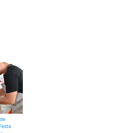
 de
 Festa