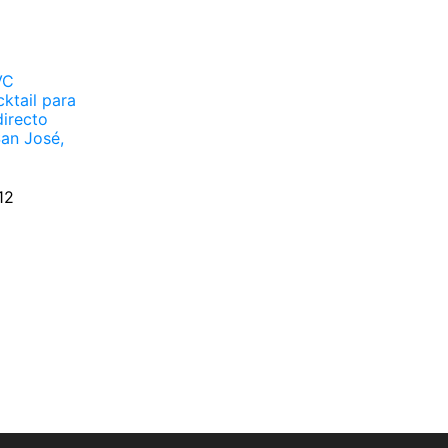
VC
cktail para
directo
an José,
12