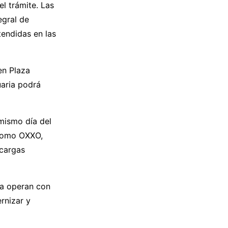
el trámite. Las
egral de
endidas en las
en Plaza
uaria podrá
 mismo día del
 como OXXO,
ecargas
ya operan con
rnizar y