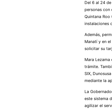
Del 6 al 24 de
personas con d
Quintana Roo 
instalaciones 
Además, perma
Manatí y en e
solicitar su tar
Mara Lezama ex
trámite. Tamb
SIX, Dunosusa 
mediante la ap
La Gobernador
este sistema d
agilizar el ser