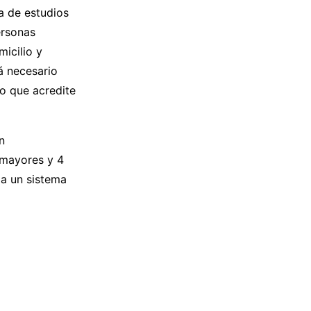
ia de estudios
ersonas
icilio y
á necesario
to que acredite
n
 mayores y 4
 a un sistema