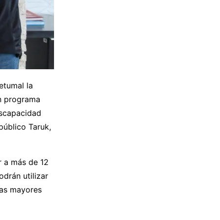
etumal la
un programa
iscapacidad
público Taruk,
r a más de 12
drán utilizar
tas mayores