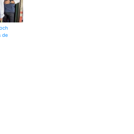
toch
s de