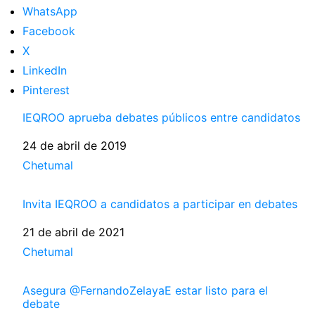
WhatsApp
Facebook
X
LinkedIn
Pinterest
IEQROO aprueba debates públicos entre candidatos
Fecha
24 de abril de 2019
Respecto a
Chetumal
Invita IEQROO a candidatos a participar en debates
Fecha
21 de abril de 2021
Respecto a
Chetumal
Asegura @FernandoZelayaE estar listo para el
debate