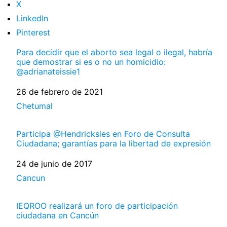
X
LinkedIn
Pinterest
Para decidir que el aborto sea legal o ilegal, habría
que demostrar si es o no un homicidio:
@adrianateissie1
Fecha
26 de febrero de 2021
Respecto a
Chetumal
Participa @Hendricksles en Foro de Consulta
Ciudadana; garantías para la libertad de expresión
Fecha
24 de junio de 2017
Respecto a
Cancun
IEQROO realizará un foro de participación
ciudadana en Cancún