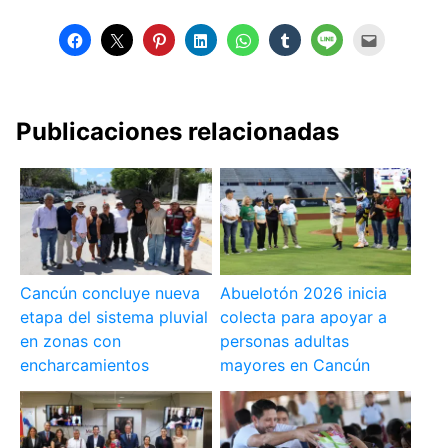
Publicaciones relacionadas
Cancún concluye nueva
Abuelotón 2026 inicia
etapa del sistema pluvial
colecta para apoyar a
en zonas con
personas adultas
encharcamientos
mayores en Cancún