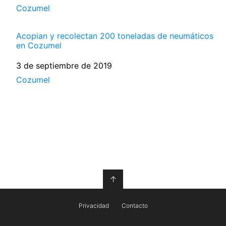
Respecto a
Cozumel
Acopian y recolectan 200 toneladas de neumáticos
en Cozumel
Fecha
3 de septiembre de 2019
Respecto a
Cozumel
↑
Privacidad
Contacto