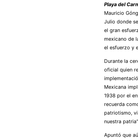
Playa del Car
Mauricio Góng
Julio donde s
el gran esfuer
mexicano de la
el esfuerzo y 
Durante la cer
oficial quien 
implementación
Mexicana impl
1938 por el en
recuerda como
patriotismo, v
nuestra patria”
Apuntó que aú