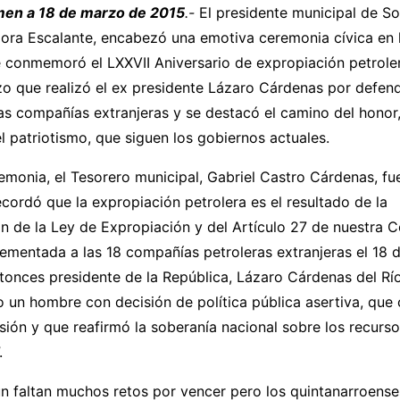
men a 18 de marzo de 2015
.-
El presidente municipal de So
ora Escalante, encabezó una emotiva ceremonia cívica en 
e conmemoró el LXXVII Aniversario de expropiación petrole
zo que realizó el ex presidente Lázaro Cárdenas por defend
s compañías extranjeras y se destacó el camino del honor,
el patriotismo, que siguen los gobiernos actuales.
emonia, el Tesorero municipal, Gabriel Castro Cárdenas, fu
recordó que la expropiación petrolera es el resultado de la
 de la Ley de Expropiación y del Artículo 27 de nuestra C
ementada a las 18 compañías petroleras extranjeras el 18 
tonces presidente de la República, Lázaro Cárdenas del Río,
 un hombre con decisión de política pública asertiva, que
isión y que reafirmó la soberanía nacional sobre los recurs
.
n faltan muchos retos por vencer pero los quintanarroense