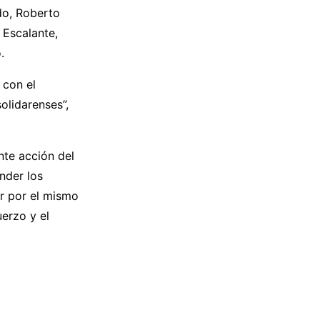
do, Roberto
 Escalante,
.
 con el
olidarenses”,
nte acción del
nder los
ar por el mismo
uerzo y el