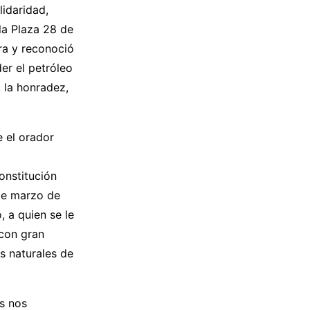
lidaridad,
la Plaza 28 de
ra y reconoció
er el petróleo
 la honradez,
e el orador
onstitución
de marzo de
 a quien se le
 con gran
os naturales de
s nos