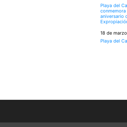
Playa del C
conmemora 
aniversario 
Expropiació
Fecha
18 de marz
Respecto a
Playa del C