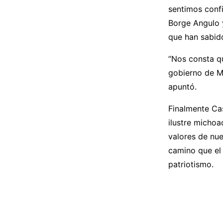
sentimos conf
Borge Angulo y
que han sabido
“Nos consta q
gobierno de M
apuntó.
Finalmente Cas
ilustre micho
valores de nue
camino que el 
patriotismo.