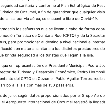
seguridad sanitaria y conforme al Plan Estratégico de Rea
rística de Cozumel, a fin de garantizar que cualquier visi
de la isla por vía aérea, se encuentre libre de Covid-19.
gradeció los esfuerzos que se llevan a cabo de forma coor
omoción Turística de Quintana Roo (CPTQ) y de la Secretar
ur), para promocionar al destino a nivel nacional e internac
ificación en materia sanitaria a los distintos prestadores de
que brinda seguridad a los turistas que llegan a la isla.
 que en representación del Presidente Municipal, Pedro Jo
irector de Turismo y Desarrollo Económico, Pedro Hermosil
sentante del CPTQ en Cozumel, Pablo Aguilar Torres, recibi
arribó a la isla con más de 150 pasajeros.
s de julio, según datos proporcionados por el Grupo Aerop
, el Aeropuerto Internacional de Cozumel registró la llega