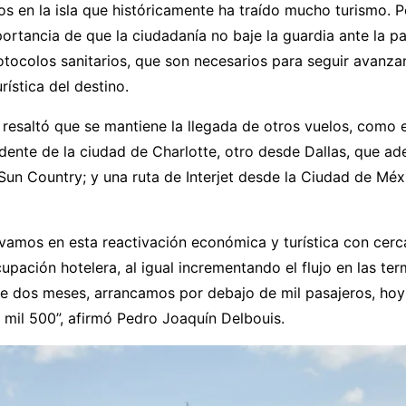
cos en la isla que históricamente ha traído mucho turismo. Po
portancia de que la ciudadanía no baje la guardia ante la 
otocolos sanitarios, que son necesarios para seguir avanza
rística del destino.
 resaltó que se mantiene la llegada de otros vuelos, como 
edente de la ciudad de Charlotte, otro desde Dallas, que a
un Country; y una ruta de Interjet desde la Ciudad de Méxi
vamos en esta reactivación económica y turística con cerc
cupación hotelera, al igual incrementando el flujo en las ter
ce dos meses, arrancamos por debajo de mil pasajeros, ho
 mil 500”, afirmó Pedro Joaquín Delbouis.