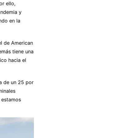
r ello,
pandemia y
ndo en la
el de American
demás tiene una
co hacia el
a de un 25 por
minales
y estamos