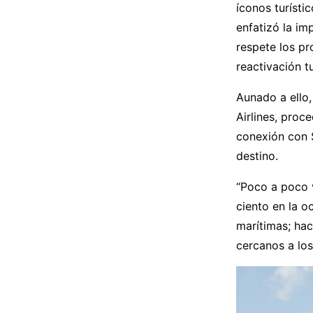
íconos turísti
enfatizó la im
respete los pr
reactivación tu
Aunado a ello,
Airlines, proc
conexión con S
destino.
“Poco a poco 
ciento en la o
marítimas; ha
cercanos a los