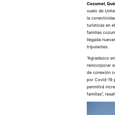
Cozumel, Quin
vuelo de Unit
la conectivida
turísticas en 
familias cozum
llegada nuevam
tripulantes.
“Agradezco eno
reincorporar s
de conexión c
por Covid-19 p
permitirá incr
familias”, res