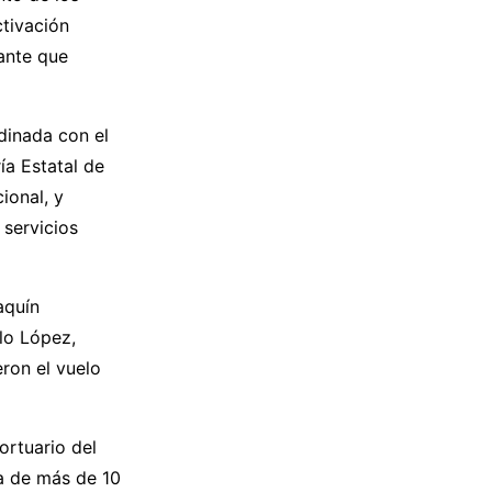
ctivación
tante que
dinada con el
ía Estatal de
ional, y
 servicios
aquín
lo López,
eron el vuelo
ortuario del
da de más de 10