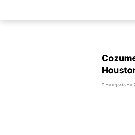
Cozumel
Housto
9 de agosto de 