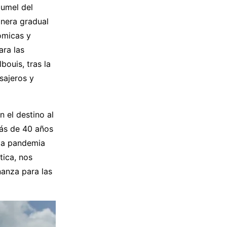
umel del
anera gradual
ómicas y
ara las
bouis, tras la
sajeros y
 el destino al
más de 40 años
 la pandemia
tica, nos
nanza para las