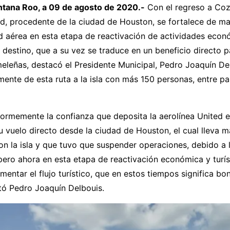
tana Roo, a 09 de agosto de 2020.-
Con el regreso a Coz
ed, procedente de la ciudad de Houston, se fortalece de m
d aérea en esta etapa de reactivación de actividades econ
el destino, que a su vez se traduce en un beneficio directo p
eleñas, destacó el Presidente Municipal, Pedro Joaquín Del
ente de esta ruta a la isla con más 150 personas, entre pa
rmemente la confianza que deposita la aerolínea United en
u vuelo directo desde la ciudad de Houston, el cual lleva 
on la isla y que tuvo que suspender operaciones, debido a
ero ahora en esta etapa de reactivación económica y turís
ementar el flujo turístico, que en estos tiempos significa bo
altó Pedro Joaquín Delbouis.