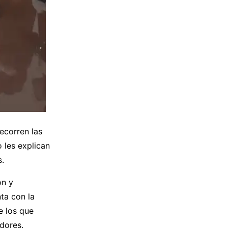
recorren las
 les explican
s.
ón y
nta con la
e los que
adores.