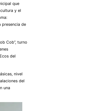
icipal que
cultura y el
ama:
a presencia de
Cob Cob”, turno
ienes
 Ecos del
sicas, nivel
talaciones del
on una