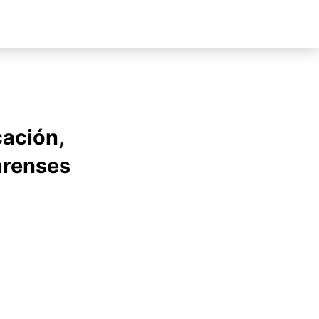
cación,
darenses