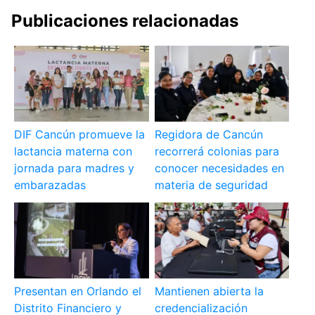
Publicaciones relacionadas
DIF Cancún promueve la
Regidora de Cancún
lactancia materna con
recorrerá colonias para
jornada para madres y
conocer necesidades en
embarazadas
materia de seguridad
Presentan en Orlando el
Mantienen abierta la
Distrito Financiero y
credencialización