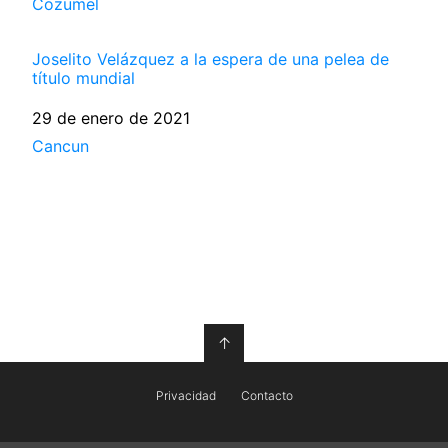
Respecto a
Cozumel
Joselito Velázquez a la espera de una pelea de
título mundial
Fecha
29 de enero de 2021
Respecto a
Cancun
↑
Privacidad
Contacto