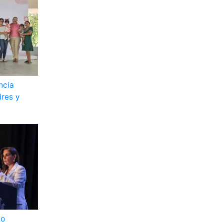
ncia
res y
to