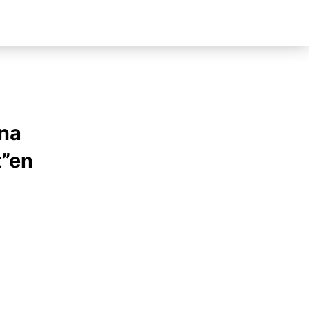
una
t”en