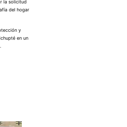
 la solicitud
rafía del hogar
otección y
ichupté en un
.