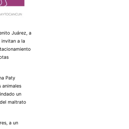
enito Juárez, a
invitan a la
stacionamiento
otas
na Paty
s animales
rindado un
del maltrato
res, a un