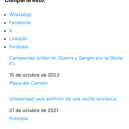
Comparte esto:
WhatsApp
Facebook
X
LinkedIn
Pinterest
Campeones brillan en ‘Guerra y Sangre por la Gloria
II'»
Fecha
15 de octubre de 2023
Respecto a
Playa del Carmen
Solidaridad será anfitrión de una noche boxística
Fecha
21 de octubre de 2021
Respecto a
Principal