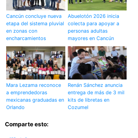
Cancún concluye nueva
Abuelotón 2026 inicia
etapa del sistema pluvial
colecta para apoyar a
en zonas con
personas adultas
encharcamientos
mayores en Cancún
Mara Lezama reconoce
Renán Sánchez anuncia
a emprendedoras
entrega de más de 3 mil
mexicanas graduadas en
kits de libretas en
Orlando
Cozumel
Comparte esto: