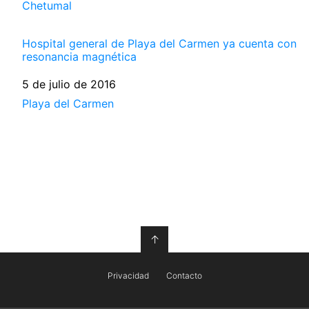
Respecto a
Chetumal
Hospital general de Playa del Carmen ya cuenta con
resonancia magnética
Fecha
5 de julio de 2016
Respecto a
Playa del Carmen
↑
Privacidad
Contacto