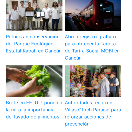
Refuerzan conservación
Abren registro gratuito
del Parque Ecológico
para obtener la Tarjeta
Estatal Kabah en Cancún
de Tarifa Social MOBI en
Cancún
Brote en EE. UU. pone en
Autoridades recorren
la mira la importancia
Villas Otoch Paraíso para
del lavado de alimentos
reforzar acciones de
prevención