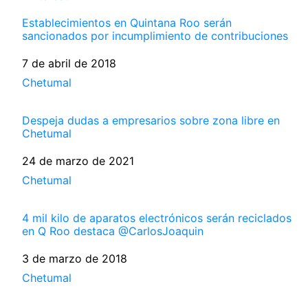
Establecimientos en Quintana Roo serán
sancionados por incumplimiento de contribuciones
Fecha
7 de abril de 2018
Respecto a
Chetumal
Despeja dudas a empresarios sobre zona libre en
Chetumal
Fecha
24 de marzo de 2021
Respecto a
Chetumal
4 mil kilo de aparatos electrónicos serán reciclados
en Q Roo destaca @CarlosJoaquin
Fecha
3 de marzo de 2018
Respecto a
Chetumal