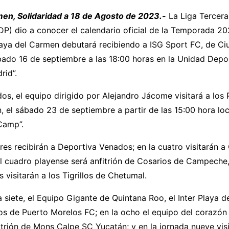
men, Solidaridad a 18 de Agosto de 2023.-
La Liga Tercera
DP) dio a conocer el calendario oficial de la Temporada 2
Playa del Carmen debutará recibiendo a ISG Sport FC, de Ci
bado 16 de septiembre a las 18:00 horas en la Unidad Depo
rid”.
dos, el equipo dirigido por Alejandro Jácome visitará a lo
el sábado 23 de septiembre a partir de las 15:00 hora loc
Camp”.
tres recibirán a Deportiva Venados; en la cuatro visitarán
el cuadro playense será anfitrión de Cosarios de Campeche
s visitarán a los Tigrillos de Chetumal.
a siete, el Equipo Gigante de Quintana Roo, el Inter Playa 
ros de Puerto Morelos FC; en la ocho el equipo del corazón 
trión de Mons Calpe SC Yucatán; y en la jornada nueve visi