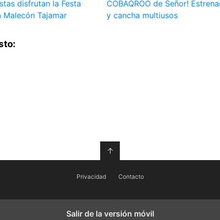
istas disfrutan la Festa
COBAQROO de Señor! Estrena
en Malecón Tajamar
y cancha multiusos
sto:
↑
Privacidad
Contacto
Salir de la versión móvil