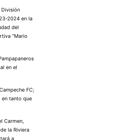
 División
023-2024 en la
udad del
rtiva “Mario
s Pampapaneros
al en el
 a Campeche FC;
, en tanto que
del Carmen,
de la Riviera
tará a