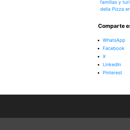
familias y tur
della Pizza 
Comparte e
WhatsApp
Facebook
X
LinkedIn
Pinterest